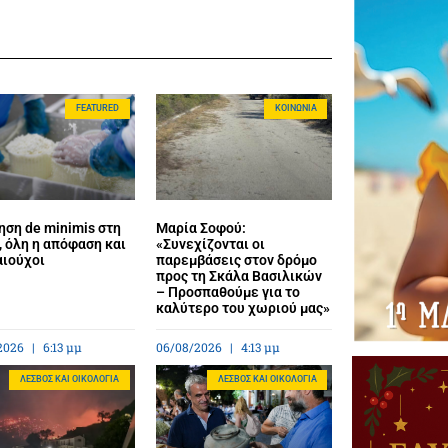
FEATURED
ΚΟΙΝΩΝΊΑ
ηση de minimis στη
Μαρία Σοφού:
 όλη η απόφαση και
«Συνεχίζονται οι
αιούχοι
παρεμβάσεις στον δρόμο
προς τη Σκάλα Βασιλικών
– Προσπαθούμε για το
καλύτερο του χωριού μας»
2026
6:13 μμ
06/08/2026
4:13 μμ
ΛΈΣΒΟΣ ΚΑΙ ΟΙΚΟΛΟΓΊΑ
ΛΈΣΒΟΣ ΚΑΙ ΟΙΚΟΛΟΓΊΑ