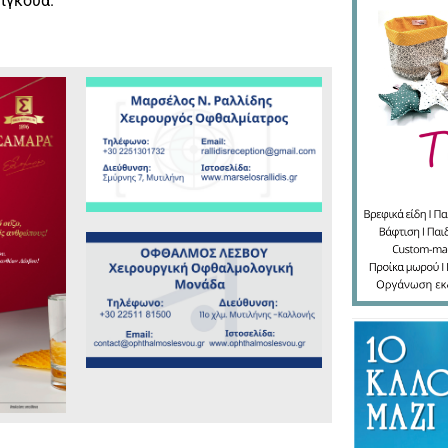
τίγκουα.