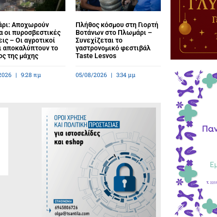
ρι: Αποχωρούν
Πλήθος κόσμου στη Γιορτή
α οι πυροσβεστικές
Βοτάνων στο Πλωμάρι –
ις – Οι αγροτικοί
Συνεχίζεται το
ι αποκαλύπτουν το
γαστρονομικό φεστιβάλ
ος της μάχης
Taste Lesvos
2026
9:28 πμ
05/08/2026
3:34 μμ