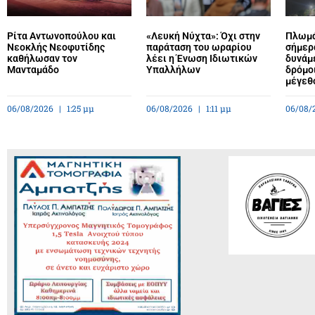
Ρίτα Αντωνοπούλου και
«Λευκή Νύχτα»: Όχι στην
Πλωμά
Νεοκλής Νεοφυτίδης
παράταση του ωραρίου
σήμερ
καθήλωσαν τον
λέει η Ένωση Ιδιωτικών
δυνάμε
Μανταμάδο
Υπαλλήλων
δρόμο
μέγεθ
06/08/2026
1:25 μμ
06/08/2026
1:11 μμ
06/08/