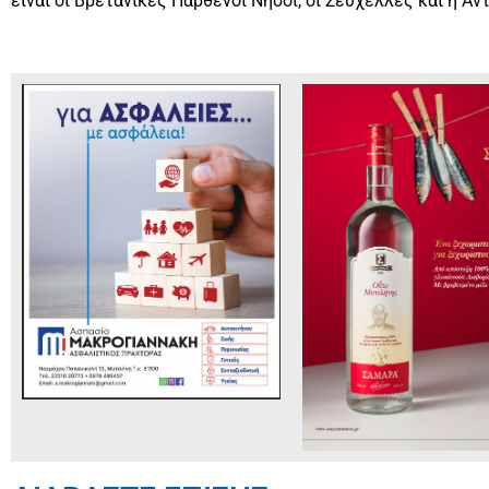
είναι οι Βρετανικές Παρθένοι Νήσοι, οι Σεϋχέλλες και η Αν