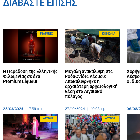
ΔΙΑΒΑΣΤΕ ΕΠΙΣΗΣ
FEATURED
ΚΟΙΝΩΝΊΑ
Η Παράδοση της Ελληνικής
Μεγάλη ανακάλυψη στα
Χορήγ
Φιλοξενίας σε ένα
Ροδαφνίδια Λέσβου:
Λέσβο,
Premium Liqueur
Αποκαλύφθηκε η
οι δικ
αρχαιότερη αρχαιολογική
θέση στο Αιγαιακό
πέλαγος
28/03/2025
7:56 πμ
27/10/2024
10:02 πμ
06/08/
ΛΈΣΒΟΣ
ΛΈΣΒΟΣ