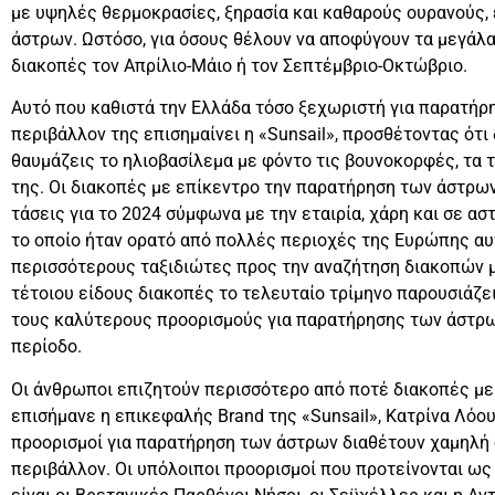
με υψηλές θερμοκρασίες, ξηρασία και καθαρούς ουρανούς, 
άστρων. Ωστόσο, για όσους θέλουν να αποφύγουν τα μεγάλα
διακοπές τον Απρίλιο-Μάιο ή τον Σεπτέμβριο-Οκτώβριο.
Αυτό που καθιστά την Ελλάδα τόσο ξεχωριστή για παρατήρ
περιβάλλον της επισημαίνει η «Sunsail», προσθέτοντας ότι
θαυμάζεις το ηλιοβασίλεμα με φόντο τις βουνοκορφές, τα 
της. Οι διακοπές με επίκεντρο την παρατήρηση των άστρων 
τάσεις για το 2024 σύμφωνα με την εταιρία, χάρη και σε α
το οποίο ήταν ορατό από πολλές περιοχές της Ευρώπης αυ
περισσότερους ταξιδιώτες προς την αναζήτηση διακοπών μ
τέτοιου είδους διακοπές το τελευταίο τρίμηνο παρουσιάζει
τους καλύτερους προορισμούς για παρατήρησης των άστρω
περίοδο.
Οι άνθρωποι επιζητούν περισσότερο από ποτέ διακοπές με 
επισήμανε η επικεφαλής Brand της «Sunsail», Κατρίνα Λόου
προορισμοί για παρατήρηση των άστρων διαθέτουν χαμηλή
περιβάλλον. Οι υπόλοιποι προορισμοί που προτείνονται ως