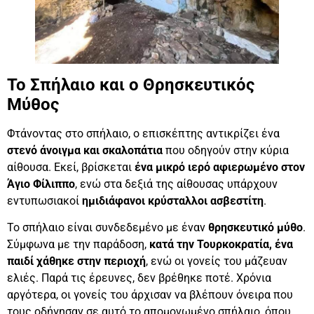
Το Σπήλαιο και ο Θρησκευτικός
Μύθος
Φτάνοντας στο σπήλαιο, ο επισκέπτης αντικρίζει ένα
στενό άνοιγμα και σκαλοπάτια
που οδηγούν στην κύρια
αίθουσα. Εκεί, βρίσκεται
ένα μικρό ιερό αφιερωμένο στον
Άγιο Φίλιππο
, ενώ στα δεξιά της αίθουσας υπάρχουν
εντυπωσιακοί
ημιδιάφανοι κρύσταλλοι ασβεστίτη
.
Το σπήλαιο είναι συνδεδεμένο με έναν
θρησκευτικό μύθο
.
Σύμφωνα με την παράδοση,
κατά την Τουρκοκρατία, ένα
παιδί χάθηκε στην περιοχή
, ενώ οι γονείς του μάζευαν
ελιές. Παρά τις έρευνες, δεν βρέθηκε ποτέ. Χρόνια
αργότερα, οι γονείς του άρχισαν να βλέπουν όνειρα που
τους οδήγησαν σε αυτό το απομονωμένο σπήλαιο, όπου