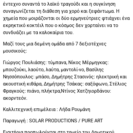
έντεχνο συναντά το λαϊκό τραγούδι και η συγκίνηση
συναγωνίζεται τη διάθεση για χορό και ξεφάντωμα. Η
χημεία που μοιράζονται οι δύο ερμηνεύτριες φτιάχνει ένα
εκρηκτικό κοκτέιλ που ο κόσμος δεν χορταίνει να το
συνδυάζει με τα καλοκαίρια του.
Μαζί τους μια δεμένη ομάδα από 7 δεξιοτέχνες
μουσικούς:
Γιώργος Πουλιάσης: τύμπανα, Νίκος Μέρμηγκας:
μπουζούκι, λαούτο, λαύτα, μαντολί-νο, Βασίλης
Νησσόπουλος: μπάσο, Δημήτρης Στασινός: ηλεκτρική και
ακουστική κιθάρα, Δημήτρης Τσάκας: σαξόφωνο, Στέλιος
Φραγκούς: πιάνο, πλήκτρα,Ντίνος Χατζηιορδάνου:
ακορντεόν.
Καλλιτεχνική επιμέλεια : Λήδα Ρουμάνη
Παραγωγή : SOLAR PRODUCTIONS / PURE ART
Εισιτήρια προπωλούνται στο ταμείο του Δημοτικού