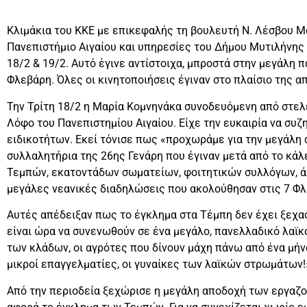
Κλιμάκια του ΚΚΕ με επικεφαλής τη βουλευτή Ν. Λέσβου 
Πανεπιστήμιο Αιγαίου και υπηρεσίες του Δήμου Μυτιλήνης 
18/2 & 19/2. Αυτό έγινε αντίστοιχα, μπροστά στην μεγάλη 
Φλεβάρη. Όλες οι κινητοποιήσεις έγιναν στο πλαίσιο της α
Την Τρίτη 18/2 η Μαρία Κομνηνάκα συνοδευόμενη από στελ
Λόφο του Πανεπιστημίου Αιγαίου. Είχε την ευκαιρία να συ
ειδικοτήτων. Εκεί τόνισε πως «προχωράμε για την μεγάλη 
συλλαλητήρια της 26ης Γενάρη που έγιναν μετά από το κ
Τεμπών, εκατοντάδων σωματείων, φοιτητικών συλλόγων, ά
μεγάλες νεανικές διαδηλώσεις που ακολούθησαν στις 7 Φλ
Αυτές απέδειξαν πως το έγκλημα στα Τέμπη δεν έχει ξεχαστ
είναι ώρα να συνενωθούν σε ένα μεγάλο, πανελλαδικό λαϊκό
των κλάδων, οι αγρότες που δίνουν μάχη πάνω από ένα μήνα 
μικροί επαγγελματίες, οι γυναίκες των λαϊκών στρωμάτων!
Από την περιοδεία ξεχώρισε η μεγάλη αποδοχή των εργαζο