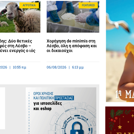
ΑΓΡΟΤΙΚΆ
FEATURED
ης: Δύο θετικές
Χορήγηση de minimis στη
φές στη Λέσβο –
Λέσβο, όλη η απόφαση και
νει ενεργός ο ιός
οι δικαιούχοι
2026
10:55 πμ
06/08/2026
6:13 μμ