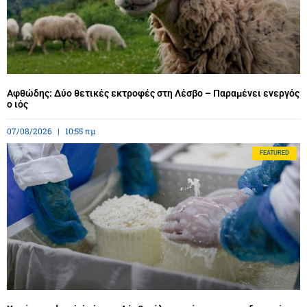
Αφθώδης: Δύο θετικές εκτροφές στη Λέσβο – Παραμένει ενεργός
ο ιός
07/08/2026
10:55 πμ
FEATURED