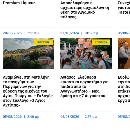
Premium Liqueur
Αποκαλύφθηκε η
Συνεχί
αρχαιότερη αρχαιολογική
γαστρ
θέση στο Αιγαιακό
Taste 
πέλαγος
28/03/2025
7:56 πμ
27/10/2024
10:02 πμ
05/08/
ΚΟΙΝΩΝΊΑ
ΚΟΙΝΩΝΊΑ
Αναβιώνει στη Μυτιλήνη
Αγιάσος: Ελεύθερα
Ευοίων
το πανηγύρι των
εικαστικά εργαστήρια για
την πο
Περγαμηνών για την
παιδιά από το
στη Δυ
εύρεση της εικόνας του
Αναγνωστήριο – Νέα
επίκε
Αγίου Γεωργίου – Εκλογές
δράση στις 7 Αυγούστου
αρχαιο
στον Σύλλογο «Ο Άγιος
έργα 
Αντίπας»
05/08/2026
2:46 μμ
05/08/2026
2:27 μμ
05/08/