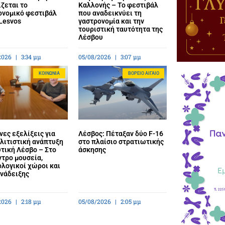
ζεται το
Καλλονής – Το φεστιβάλ
ονομικό φεστιβάλ
που αναδεικνύει τη
Lesvos
γαστρονομία και την
τουριστική ταυτότητα της
Λέσβου
2026
3:34 μμ
05/08/2026
3:07 μμ
ΚΟΙΝΩΝΊΑ
BΌΡΕΙΟ ΑΙΓΑΊΟ
ες εξελίξεις για
Λέσβος: Πέταξαν δύο F-16
λιτιστική ανάπτυξη
στο πλαίσιο στρατιωτικής
τική Λέσβο – Στο
άσκησης
ντρο μουσεία,
λογικοί χώροι και
ανάδειξης
2026
2:18 μμ
05/08/2026
2:05 μμ