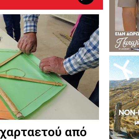
χαρταετού από