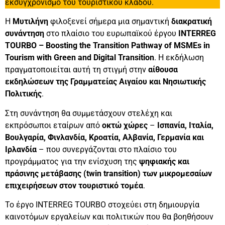
εκσυγχρονισμό του τουριστικού κλάδου.
Η
Μυτιλήνη
φιλοξενεί σήμερα μια σημαντική
διακρατική
συνάντηση
στο πλαίσιο του ευρωπαϊκού έργου
INTERREG
TOURBO – Boosting the Transition Pathway of MSMEs in
Tourism with Green and Digital Transition
. Η εκδήλωση
πραγματοποιείται αυτή τη στιγμή στην
αίθουσα
εκδηλώσεων της Γραμματείας Αιγαίου και Νησιωτικής
Πολιτικής
.
Στη συνάντηση θα συμμετάσχουν στελέχη και
εκπρόσωποι εταίρων από
οκτώ χώρες
–
Ισπανία, Ιταλία,
Βουλγαρία, Φινλανδία, Κροατία, Αλβανία, Γερμανία και
Ιρλανδία
– που συνεργάζονται στο πλαίσιο του
προγράμματος για την ενίσχυση της
ψηφιακής και
πράσινης μετάβασης (twin transition) των μικρομεσαίων
επιχειρήσεων στον τουριστικό τομέα
.
Το έργο INTERREG TOURBO στοχεύει στη δημιουργία
καινοτόμων εργαλείων και πολιτικών που θα βοηθήσουν