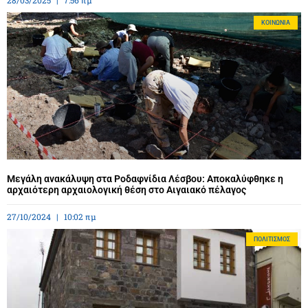
28/03/2025
7:56 πμ
ΚΟΙΝΩΝΊΑ
Μεγάλη ανακάλυψη στα Ροδαφνίδια Λέσβου: Αποκαλύφθηκε η
αρχαιότερη αρχαιολογική θέση στο Αιγαιακό πέλαγος
27/10/2024
10:02 πμ
ΠΟΛΙΤΙΣΜΌΣ