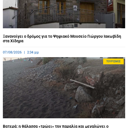
Ξανανοίγει ο δρόμος για το Ψηφιακό Μουσείο Γιώργου Ιακωβίδη
στα Χίδηρα
07/08/2026
2:34 μμ
ΤΟΥΡΙΣΜΌΣ
Βατερά: η θάλασσα «τρώει» την παραλία και μεγαλώνει ο