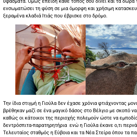
υφάσματα. Όμως επειδή κάθε τόπος σου δίνει και τα δώρα 
ενσωματώσει τη φύση σε μια όμορφη και χρήσιμη κατασκευή
ξεραμένα κλαδιά Ιτιάς που έβρισκε στο δρόμο.
Την ίδια στιγμή η Γιούλα δεν έχασε χρόνια φτιάχνοντας μ
βρέθηκαν μαζί σε ένα μαγικό δάσος στο Βέλγιο με σκοπό ν
καθώς οι κάτοικοι της περιοχής πολεμούν ώστε να εμποδί
δεντρόσπιτα-παρατηρητήρια ενώ η Γιούλα έκανε ο,τι περνά α
Τελευταίος σταθμός η Εύβοια και τα Νέα Στείρα όπου τα π