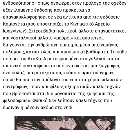
ενδοσκόπησης» όπως αναφέρει στον πρόλογο της σχεδόν
εξαντλημένης έκδοσης που πρόκειται να
επανακυκλοφορήσει σε νέα αντίτυπα από τις εκδόσεις
Καμιονέτα (που υποστηρίζει το Κινηματικό Αρχείο
Ιωαννίνων). Στίχοι βαθιά πολιτικοί, άλλοτε επαναστατικοί
και νοσταλγικοί άλλοτε «μαύροι» και σκοτεινοί,
διηγούνται την ανθρώπινη εμπειρία μέσα από ναυάγια,
πολέμους, καταστολές και προσωπικά βυθίσματα. Το κάθε
ποίημα του ΑταΚατΑ μεταφρασμένο στα γαλλικά και τα
ισπανικά συντροφεύεται από ένα σκίτσο, μια ζωγραφιά,
ένα κολάζ, μια μεταξοτυπία, «κάποιο αριστούργημα»,
όπως θα πει στον πρόλογο του «από τα χέρια εκλεκτών
συντρόφων, -ισων και φίλων, εξαιρετικών καλλιτεχνών
που βρίσκονται στα ίδια μονοπάτια της ζωής και της
φιλοσοφίας». Φυσικά δεν λείπουν καλλιτέχνες που
έμειναν ή μένουν ακόμα στο νησί.