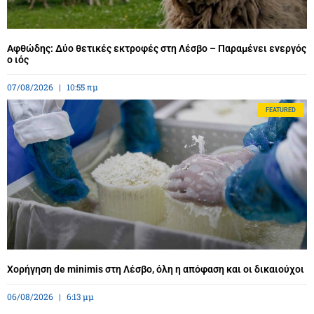
Αφθώδης: Δύο θετικές εκτροφές στη Λέσβο – Παραμένει ενεργός
ο ιός
07/08/2026
10:55 πμ
FEATURED
Χορήγηση de minimis στη Λέσβο, όλη η απόφαση και οι δικαιούχοι
06/08/2026
6:13 μμ