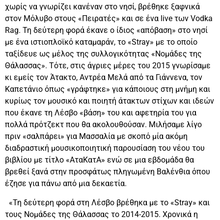
χωρίς να γνωρίζει κανέναν στο νησί, βρέθηκε ξαφνικά
στον Μόλυβο στους «Πειρατές» και σε ένα live των Vodka
Rag. Τη δεύτερη φορά έκανε ο ίδιος «απόβαση» στο νησί
με ένα ιστιοπλοϊκό καταμαράν, τo «Stray» με το οποίο
ταξίδευε ως μέλος της συλλογικότητας «Νομάδες της
Θάλασσας». Τότε, στις άγριες μέρες του 2015 γνωρίσαμε
κι εμείς τον Άτακτο, Αντρέα Μελά από τα Γιάννενα, τον
Καπετάνιο όπως «γράφτηκε» για κάποιους στη μνήμη και
κυρίως τον μουσικό και ποιητή άτακτων στίχων και ιδεών
που έκανε τη Λέσβο «βάση» του και αφετηρία του για
πολλά πρότζεκτ που θα ακολουθούσαν. Μιλήσαμε λίγο
πριν «σαλπάρει» για Μασσαλία με σκοπό μία ακόμη
διαδραστική μουσικοποιητική παρουσίαση του νέου του
βιβλίου με τίτλο «ΑταΚατΑ» ενώ σε μια εβδομάδα θα
βρεθεί ξανά στην προσφάτως πληγωμένη Βαλένθια όπου
έζησε για πάνω από μια δεκαετία.
«Τη δεύτερη φορά στη Λέσβο βρέθηκα με το «Stray» και
τους Νομάδες της Θάλασσας το 2014-2015. Χρονικά η