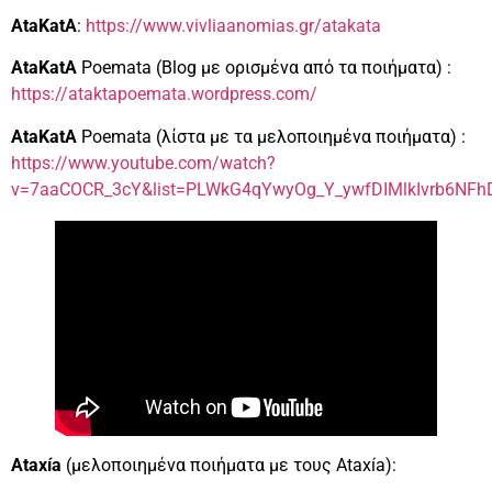
AtaKatA
:
https://www.vivliaanomias.gr/atakata
AtaKatA
Poemata (Blog με ορισμένα από τα ποιήματα) :
https://ataktapoemata.wordpress.com/
AtaKatA
Poemata (λίστα με τα μελοποιημένα ποιήματα) :
https://www.youtube.com/watch?
v=7aaCOCR_3cY&list=PLWkG4qYwyOg_Y_ywfDIMlkIvrb6NFh
Ataxía
(μελοποιημένα ποιήματα με τους Ataxía):