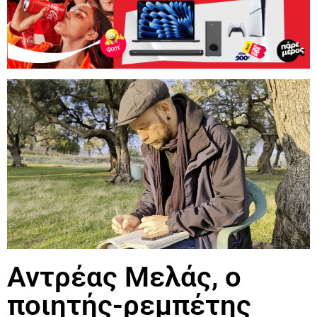
Αντρέας Μελάς, ο
ποιητής-ρεμπέτης