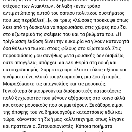
στίχους των ΑτακΑτων , δηλαδή «έναν τρόπο
αντιμετώπισης αυτού του σάπιου πολιτικού συστήματος
που μας περιβάλει[…]», σε τρεις γλώσσες προέκυψε όπως
λέει από τη δυσκολία να παρουσιάσει στις χώρες που ζει
στο εξωτερικό τις σκέψεις του και τα βιώματα του. «Η
τρίγλωσση έκδοση δίνει την ευκαιρία να γίνουν κατανοητά
όσα θέλω να πω και στους φίλους στο εξωτερικό. Στις
παρουσιάσεις μου συνήθως μετα μουσικής δεν διαβάζω,
ούτε απαγγέλω, υπάρχει μια ελευθερία στη δομή και
αυτοσχεδιασμός. Συμμετέχουμε όλοι και όλες εξίσου και
γινόμαστε ένα γλυκό τουρλουμπούκι, μια ζεστή παρέα.
Μοιραζόμαστε τις απαγγελίες και τις μουσικές.
Γενικότερα δημιουργούνται διαδραστικές καταστάσεις
πολύ ξεχωριστές που μένουν αξέχαστες στο κοινό αλλά
και στους μουσικούς που συμμετέχουν. Ξεκάθαρα είμαι
της άποψης του να δημιουργούμε καταστάσεις εδώ και
τώρα, κάνοντας τη ζωή μας καλλιτέχνημα, όπως λέγανε
και πράττανε οι Σιτουασιονιστές. Κάποια ποιήματα