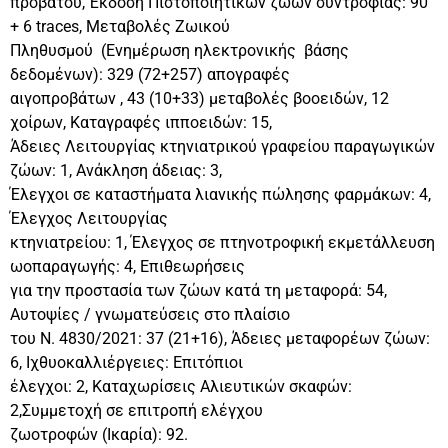
προβάτου, Έκδοση Πιστοποιητικών ζώων συντροφιάς: 90
+ 6 traces, Μεταβολές Ζωικού
Πληθυσμού (Ενημέρωση ηλεκτρονικής βάσης
δεδομένων): 329 (72+257) απογραφές
αιγοπροβάτων , 43 (10+33) μεταβολές βοοειδών, 12
χοίρων, Καταγραφές ιπποειδών: 15,
Άδειες Λειτουργίας κτηνιατρικού γραφείου παραγωγικών
ζώων: 1, Ανάκληση άδειας: 3,
Έλεγχοι σε καταστήματα λιανικής πώλησης φαρμάκων: 4,
Έλεγχος Λειτουργίας
κτηνιατρείου: 1, Έλεγχος σε πτηνοτροφική εκμετάλλευση
ωοπαραγωγής: 4, Επιθεωρήσεις
για την προστασία των ζώων κατά τη μεταφορά: 54,
Αυτοψίες / γνωματεύσεις στο πλαίσιο
του Ν. 4830/2021: 37 (21+16), Άδειες μεταφορέων ζώων:
6, Ιχθυοκαλλιέργειες: Επιτόπιοι
έλεγχοι: 2, Καταχωρίσεις Αλιευτικών σκαφών:
2,Συμμετοχή σε επιτροπή ελέγχου
ζωοτροφών (Ικαρία): 92.