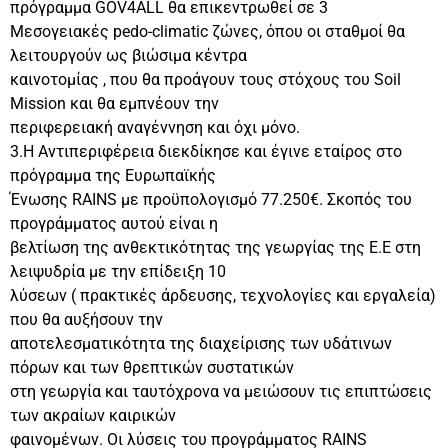
πρόγραμμα GOV4ALL θα επικεντρωθεί σε 3
Μεσογειακές pedo-climatic ζώνες, όπου οι σταθμοί θα
λειτουργούν ως βιώσιμα κέντρα
καινοτομίας , που θα προάγουν τους στόχους του Soil
Mission και θα εμπνέουν την
περιφερειακή αναγέννηση και όχι μόνο.
3.H Αντιπεριφέρεια διεκδίκησε και έγινε εταίρος στο
πρόγραμμα της Ευρωπαϊκής
Ένωσης RAINS με προϋπολογισμό 77.250€. Σκοπός του
προγράμματος αυτού είναι η
βελτίωση της ανθεκτικότητας της γεωργίας της Ε.Ε στη
λειψυδρία με την επίδειξη 10
λύσεων ( πρακτικές άρδευσης, τεχνολογίες και εργαλεία)
που θα αυξήσουν την
αποτελεσματικότητα της διαχείρισης των υδάτινων
πόρων και των θρεπτικών συστατικών
στη γεωργία και ταυτόχρονα να μειώσουν τις επιπτώσεις
των ακραίων καιρικών
φαινομένων. Οι λύσεις του προγράμματος RAINS