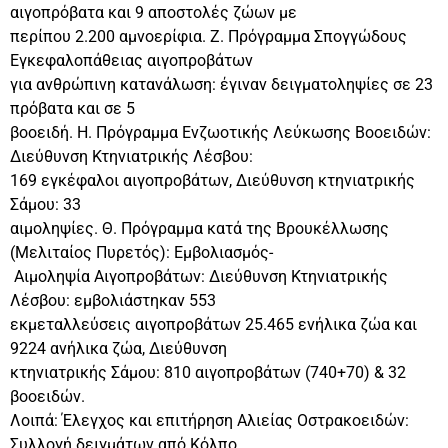
αιγοπρόβατα και 9 αποστολές ζώων με
περίπου 2.200 αμνοερίφια. Ζ. Πρόγραμμα Σπογγώδους
Εγκεφαλοπάθειας αιγοπροβάτων
για ανθρώπινη κατανάλωση: έγιναν δειγματοληψίες σε 23
πρόβατα και σε 5
βοοειδή. Η. Πρόγραμμα Ενζωοτικής Λεύκωσης Βοοειδών:
Διεύθυνση Κτηνιατρικής Λέσβου:
169 εγκέφαλοι αιγοπροβάτων, Διεύθυνση κτηνιατρικής
Σάμου: 33
αιμοληψίες. Θ. Πρόγραμμα κατά της Βρουκέλλωσης
(Μελιταίος Πυρετός): Εμβολιασμός-
Αιμοληψία Αιγοπροβάτων: Διεύθυνση Κτηνιατρικής
Λέσβου: εμβολιάστηκαν 553
εκμεταλλεύσεις αιγοπροβάτων 25.465 ενήλικα ζώα και
9224 ανήλικα ζώα, Διεύθυνση
κτηνιατρικής Σάμου: 810 αιγοπροβάτων (740+70) & 32
βοοειδών.
Λοιπά: Έλεγχος και επιτήρηση Αλιείας Οστρακοειδών:
Συλλογή δειγμάτων από Κόλπο