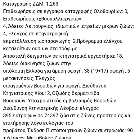
Καταγραφής ΖΔΜ: 1.263,
Επιθεωρήσεις σε έγγραφα καταγραφής Ολοθουρίων: 0,
Επιθεωρήσεις ιχθυοκαλλιεργειών:
4, Άδειες Λειτουργίας ιδιωτικών ιατρείων μικρών ζώων:
4, Έλεγχος σε πτηνοτροφική
εκμετάλλευση ωοπαραγωγής: 2,Πρόγραμμα ελέγχου
καταλοίπων ουσιών στα τρόφιμα:
Αποστολή δειγμάτων σε κτηνιατρικά εργαστήρια: 18,
Άδειες διακίνησης ζώων στην
υπόλοιπη Ελλάδα για άμεση σφαγή: 38 (19+17) σφαγή , 5
μετακινήσεις, Έλεγχος
εισαγομένων βοοειδών για σφαγή: Διεύθυνση
Κτηνιατρικής Χίου: 2, Οζώδης δερματίτιδα
Βοοειδών: Υποχρεωτικός εμβολιασμός Βοοειδών:
Διεύθυνση Κτηνιατρικής Λέσβου: έλεγχος
395 εκτροφών σε 74397 ζώα στις ζώνες προστασίας και
επιτήρησης λόγο ευλογιάς του
προβάτου, Έκδοση Πιστοποιητικών ζώων συντροφιάς: 90
+ 6 traces, Μεταβολές Ζωικού