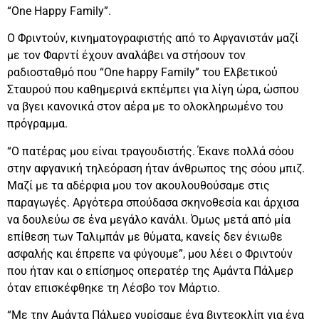
“One Happy Family”.
Ο Φριντούν, κινηματογραφιστής από το Αφγανιστάν μαζί
με τον Φαρντί έχουν αναλάβει να στήσουν τον
ραδιοσταθμό που “One happy Family” του Ελβετικού
Σταυρού που καθημερινά εκπέμπει για λίγη ώρα, ώσπου
να βγει κανονικά στον αέρα με το ολοκληρωμένο του
πρόγραμμα.
“Ο πατέρας μου είναι τραγουδιστής. Έκανε πολλά σόου
στην αφγανική τηλεόραση ήταν άνθρωπος της σόου μπιζ.
Μαζί με τα αδέρφια μου τον ακουλουθούσαμε στις
παραγωγές. Αργότερα σπούδασα σκηνοθεσία και άρχισα
να δουλεύω σε ένα μεγάλο κανάλι. Όμως μετά από μία
επίθεση των Ταλιμπάν με θύματα, κανείς δεν ένιωθε
ασφαλής και έπρεπε να φύγουμε”, μου λέει ο Φριντούν
που ήταν και ο επίσημος οπερατέρ της Αμάντα Πάλμερ
όταν επισκέφθηκε τη Λέσβο τον Μάρτιο.
“Με την Αμάντα Πάλμερ γυρίσαμε ένα βιντεοκλίπ για ένα