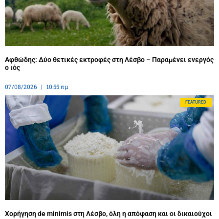
Αφθώδης: Δύο θετικές εκτροφές στη Λέσβο – Παραμένει ενεργός
ο ιός
07/08/2026
10:55 πμ
FEATURED
Χορήγηση de minimis στη Λέσβο, όλη η απόφαση και οι δικαιούχοι