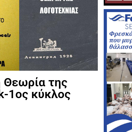
 Θεωρία της
k-1ος κύκλος