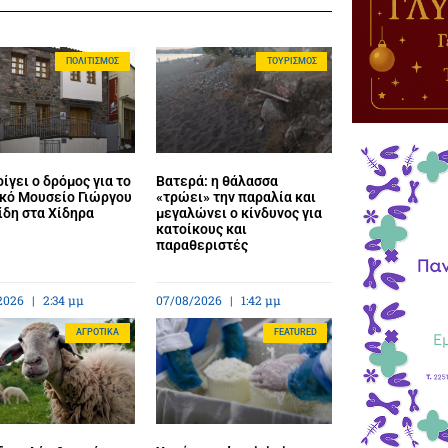
ΠΟΛΙΤΙΣΜΌΣ
ΤΟΥΡΙΣΜΌΣ
ίγει ο δρόμος για το
Βατερά: η θάλασσα
κό Μουσείο Γιώργου
«τρώει» την παραλία και
ίδη στα Χίδηρα
μεγαλώνει ο κίνδυνος για
κατοίκους και
παραθεριστές
2026
2:34 μμ
07/08/2026
1:42 μμ
ΑΓΡΟΤΙΚΆ
FEATURED