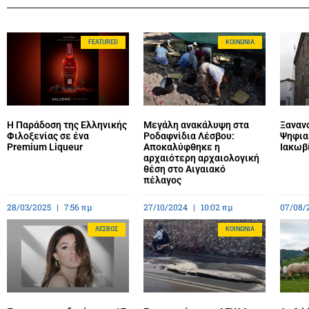
FEATURED
ΚΟΙΝΩΝΊΑ
Η Παράδοση της Ελληνικής
Μεγάλη ανακάλυψη στα
Ξανανο
Φιλοξενίας σε ένα
Ροδαφνίδια Λέσβου:
Ψηφια
Premium Liqueur
Αποκαλύφθηκε η
Ιακωβ
αρχαιότερη αρχαιολογική
θέση στο Αιγαιακό
πέλαγος
28/03/2025
7:56 πμ
27/10/2024
10:02 πμ
07/08/
ΛΈΣΒΟΣ
ΚΟΙΝΩΝΊΑ