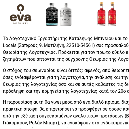
Το Λογοτεχνικό Εργαστήρι της Κατάληψης Μπινείου και το M
Locals (Σαπφούς 9, Μυτιλήνη, 22510-54561) σας προσκαλού
Θεωρία της Λογοτεχνίας. Πρόκειται για τον πρώτο κύκλο 
ζητημάτων που άπτονται της σύγχρονης Θεωρίας της Λογο
Ο στόχος του σεμιναρίου είναι διττός: αφενός, από θεωρητι
όσες ενδιαφέρονται για τη λογοτεχνία, την ανάλυση και την
θεωρίας της λογοτεχνίας όσο και σε αυτές καθαυτές τις δ
πρόσληψη και την ερμηνεία της λογοτεχνίας κατά τον 20ο α
Η παρουσίαση αυτή θα γίνει μέσα από ένα διπλό πρίσμα, δι
πρακτική άποψη, θα επιχειρήσει να προσφέρει σε όσους και
από την εξέταση συγκεκριμένων αναλυτικών προτάσεων (Βλ
Γιάκομπσον, Ρολάν Μπαρτ), να ενσκύψουν στα ενδοκειμενι