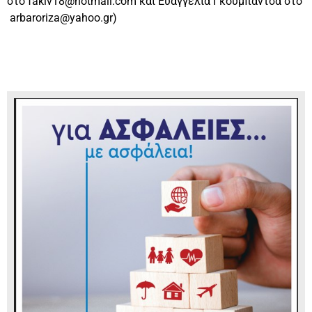
στο
fakiv18@hotmail.com και
Ευαγγελία Γκουμπαντσά στο
arbarori
za@yahoo.gr)