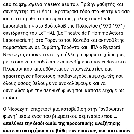
από τα φημισμένα masterclass του. Πρώην μαθητής και
συνεργάτης του Γέρζι Γκροτόφσκι τόσο στο θεατρικό όσο
και στο παραθεατρικό έργο του, μέλος του «Teatr
Laboratorium» στο Βρότσλαβ της Πολωνίας (1970-1971)
συνιδρυτής του LeTHAL (Le Theatre de l’ Homme Actor’s
Laboratorium), στο Τορόντο του Καναδά και σκηνοθέτης
παραστάσεων σε Ευρώπη, Τορόντο και ΗΠΑ ο Ryszard
Nieoczym, επισκέπτεται για άλλη μια φορά τη χώρα μας
με σκοπό να παραδώσει ένα πενθήμερο masterclass στο
Πλωμάρι που απευθύνεται σε επαγγελματίες και
ερασιτέχνες ηθοποιούς, παιδαγωγούς, εμψυχωτές και
όλους όσους θέλουμε να ανακαλύψουμε και να
δυναμώσουμε την αληθινή φωνή που κάποτε είχαμε ως
παιδιά.
Ο Nieoczym, επιχειρεί μια καταβύθιση στην “ανθρώπινη
φωνή” μέσω ενός του βιωματικού σεμιναρίου
που …
απαλύνει την διαδικασία της προσωπικής αναζήτησης,
ώστε να αντηχήσουν τα βάθη των εικόνων, που κατοικούν