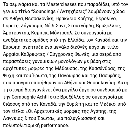
Τα σεμινάρια και τα Masterclasses που παραδίδει, υπό τον
γενικό τίτλο “Soundings / Αντηχήσεις” λαμβάνουν χώρα
σε Αθήνα, Θεσσαλονίκη, Ηράκλειο Κρήτης, Βερολίνο,
Γκρατς, Ζάγκρεμπ, Νόβι Σαντ, Στουτγάρδη, Βρυξέλλες,
Άμστερνταμ, Κεμπέκ, Μόντρεαλ. Σε συνεργασία με
ανεξάρτητες ομάδες από την Ελλάδα, τον Καναδά και την
Ευρώπη, ανέπτυξε ένα μεγάλο διεθνές έργο με τίτλο
Αρχαίοι Καθρέφτες / Σύγχρονες Φωνές, μια σειρά από
παραστάσεις γυναικείων μονολόγων με βάση στις
αρχέτυπες μορφές της Μέδουσας, της Κασσάνδρας, της
Ψυχή και του Έρωτα, της Πανδώρας και της Πασιφάης,
που πραγματοποιήθηκαν σε Αθήνα και Θεσσαλονίκη. Αυτή
τη στιγμή διοργανώνει ένα μεγάλο έργο σε συνδυασμό με
την Compagnie Achtli στις Βρυξέλλες σε συνεργασία με
θιάσους από τον Καναδά, την Ευρώπη και το Μεξικό, υπό
τον τίτλο: «Οι Αρχετυπικές μορφές της Αγάπης, της
Λαγνείας & του Έρωτα», μια πολυγλωσσική και
πολυπολιτισμική performance.