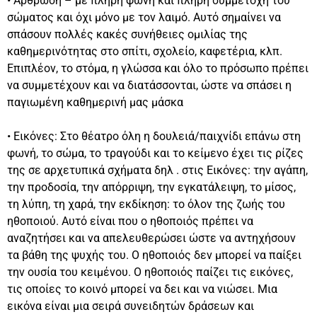
• Άρθρωση – με πλήρη φωνή και πλήρη συμμετοχή του
σώματος και όχι μόνο με τον λαιμό. Αυτό σημαίνει να
σπάσουν πολλές κακές συνήθειες ομιλίας της
καθημερινότητας στο σπίτι, σχολείο, καφετέρια, κλπ.
Επιπλέον, το στόμα, η γλώσσα και όλο το πρόσωπο πρέπει
να συμμετέχουν και να διατάσσονται, ώστε να σπάσει η
παγιωμένη καθημερινή μας μάσκα
• Εικόνες: Στο θέατρο όλη η δουλειά/παιχνίδι επάνω στη
φωνή, το σώμα, το τραγούδι και το κείμενο έχει τις ρίζες
της σε αρχετυπικά σχήματα δηλ . στις Εικόνες: την αγάπη,
την προδοσία, την απόρριψη, την εγκατάλειψη, το μίσος,
τη λύπη, τη χαρά, την εκδίκηση: το όλον της ζωής του
ηθοποιού. Αυτό είναι που ο ηθοποιός πρέπει να
αναζητήσει και να απελευθερώσει ώστε να αντηχήσουν
τα βάθη της ψυχής του. Ο ηθοποιός δεν μπορεί να παίξει
την ουσία του κειμένου. Ο ηθοποιός παίζει τις εικόνες,
τις οποίες το κοινό μπορεί να δει και να νιώσει. Μια
εικόνα είναι μια σειρά συνειδητών δράσεων και