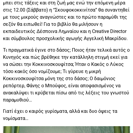
μπει στις τάξεις και στη ζωή μας ενώ την επόμενη μέρα
στις 12.00 (Σάββατο) η “Σκουφοκοκκινίτσα” θα συναντηθεί
με τους μικρούς αναγνώστες και το πρώτο παραμύθι της
σεζόν θα ειπωθεί! Για το βιβλίο θα μιλήσουν η
εκπαιδευτικός Δέσποινα Λημναίου και η Creative Director
και σύμβουλος προσχολικής αγωγής Αγγελική Μακρίδου.
Τι πραγματικά έγινε στο δάσος; Ποιος ήταν τελικά αυτός ο
Κυνηγός και πώς βρέθηκε την κατάλληλη στιγμή εκεί για
να σώσει την Κοκκινοσκουφίτσα; Ήταν ο Κακός ο Λύκος
τόσο κακός όσο νομίζουμε; Τι γύρευε η μικρή
Κοκκινοσκουφίτσα μόνη της στο δάσος; Ο δαιμόνιος
ρεπόρτερ, Φάνης ο Μπούφος, είναι αποφασισμένος να
ανακαλύψει τι κρύβεται πίσω από τις λέξεις του γνωστού
παραμυθιού…
Γιατί έχει ο καιρός γυρίσματα, αλλά και δυο όψεις τα
νομίσματα…