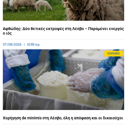
Αφθώδης: Δύο θετικές εκτροφές στη Λέσβο – Παραμένει ενεργός
ο ιός
07/08/2026
10:55 πμ
FEATURED
Χορήγηση de minimis στη Λέσβο, όλη η απόφαση και οι δικαιούχοι