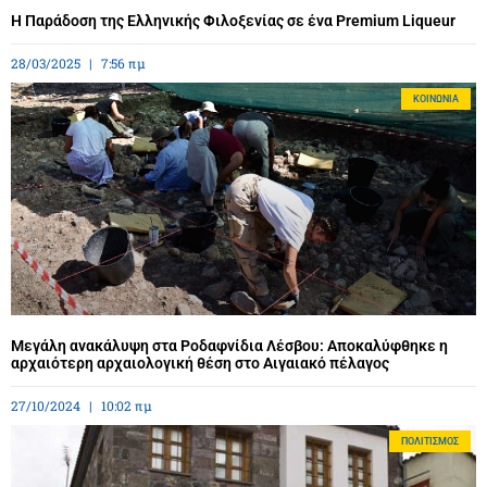
Η Παράδοση της Ελληνικής Φιλοξενίας σε ένα Premium Liqueur
28/03/2025
7:56 πμ
ΚΟΙΝΩΝΊΑ
Μεγάλη ανακάλυψη στα Ροδαφνίδια Λέσβου: Αποκαλύφθηκε η
αρχαιότερη αρχαιολογική θέση στο Αιγαιακό πέλαγος
27/10/2024
10:02 πμ
ΠΟΛΙΤΙΣΜΌΣ