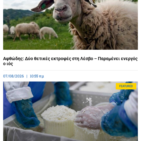
Αφθώδης: Δύο θετικές εκτροφές στη Λέσβο – Παραμένει ενεργός
ο ιός
07/08/2026
10:55 πμ
FEATURED