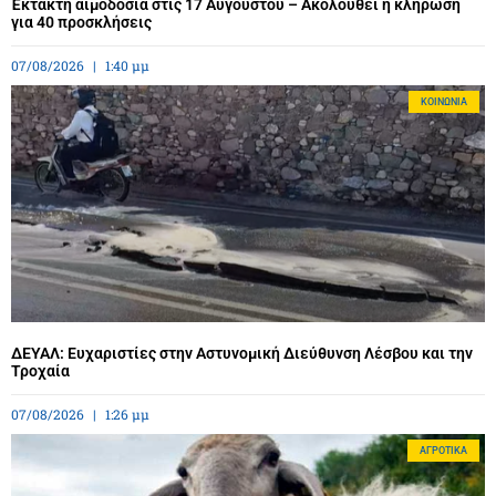
Έκτακτη αιμοδοσία στις 17 Αυγούστου – Ακολουθεί η κλήρωση
για 40 προσκλήσεις
07/08/2026
1:40 μμ
ΚΟΙΝΩΝΊΑ
ΔΕΥΑΛ: Ευχαριστίες στην Αστυνομική Διεύθυνση Λέσβου και την
Τροχαία
07/08/2026
1:26 μμ
ΑΓΡΟΤΙΚΆ