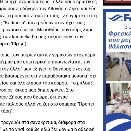
. Η εύηχη ονομασία τους, αλλά και ο ερωτικός
αρώσουν, οδήγησε τον Αθανάσιο Ζήκο και Εύη
ουν το μουσικό ντουέτο τους. Ζευγάρι και στη
 “Kadinelia”, παντρεύουν στον ήχο τους
 μοναδικό ύφος. Με κιθάρα, σαντούρι, λύρα
ς των kadinelia θα μας ταξιδέψουν στον
άρτη 10μ.μ.).
ύρισμα των μικρών αυτών γερακιών στον αέρα
κή μας μας εσωτερική επικοινωνία και τον
στον άλλο” μου εξηγεί ο Θανάσης έχοντας
ες βασισμένες στην παραδοσιακή μουσική όχι
είου και ολόκληρου του κόσμου. Το μπλουζ,
έσα σε δικές μας δημιουργίες. Στο
ιος Ζήκος που θεωρεί ότι ένας
υς παλιούς αλλά να ζει στο σήμερα: “Πρέπει
τάση”.
 τραγούδι στα σανσκριτικά, διάφορα στα
ς” με το νησί καθώς εδώ ζει μόνιμα η αδερφή