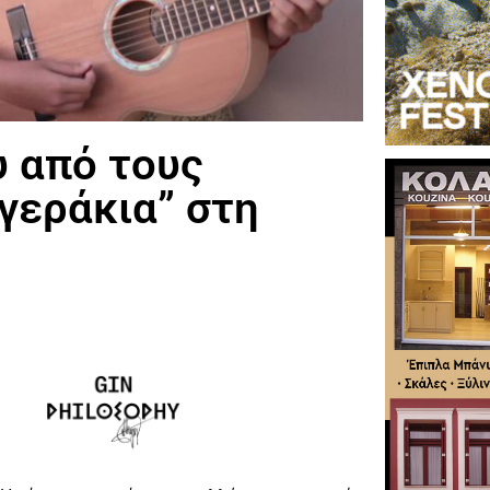
υ από τους
“γεράκια” στη