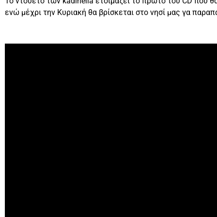
Το ντουέτο των kadinelia ετοιμάζει το πρώτο του CD που 
ενώ μέχρι την Κυριακή θα βρίσκεται στο νησί μας γα παρα