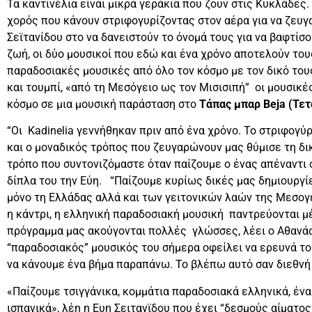
Τα καντινέλια είναι μικρά γεράκια που ζουν στις Κυκλάδες
χορός που κάνουν στριφογυρίζοντας στον αέρα για να ζευγ
Σεϊτανίδου στο να δανειστούν το όνομά τους για να βαφτίσ
ζωή, οι δύο μουσικοί που εδώ και ένα χρόνο αποτελούν τους
παραδοσιακές μουσικές από όλο τον κόσμο με τον δικό τους
και τουμπί, «από τη Μεσόγειο ως τον Μισισιπή” οι μουσικέ
κόσμο σε μια μουσική παράσταση στο
Τάπας μπαρ Beja (Τετ
“Οι Kadinelia γεννήθηκαν πριν από ένα χρόνο. Το στριφογ
και ο μοναδικός τρόπος που ζευγαρώνουν μας θύμισε τη δι
τρόπο που συντονιζόμαστε όταν παίζουμε ο ένας απέναντι 
δίπλα του την Εύη. “Παίζουμε κυρίως δικές μας δημιουργί
μόνο τη Ελλάδας αλλά και των γειτονικών λαών της Μεσογ
η κάντρι, η ελληνική παραδοσιακή μουσική παντρεύονται μ
πρόγραμμα μας ακούγονται πολλές γλώσσες, λέει ο Αθανάσ
“παραδοσιακός” μουσικός του σήμερα οφείλει να ερευνά το
να κάνουμε ένα βήμα παραπάνω. Το βλέπω αυτό σαν διεθνή 
«Παίζουμε τσιγγάνικα, κομμάτια παραδοσιακά ελληνικά, ένα
ισπανικά», λέη η Ευη Σειτανϊδου που έχει “δεσμούς αίματο