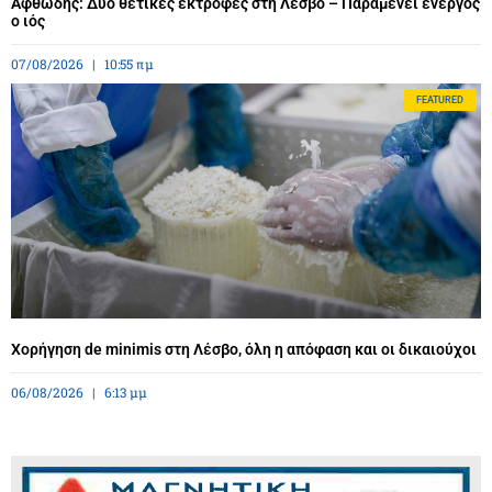
Αφθώδης: Δύο θετικές εκτροφές στη Λέσβο – Παραμένει ενεργός
ο ιός
07/08/2026
10:55 πμ
FEATURED
Χορήγηση de minimis στη Λέσβο, όλη η απόφαση και οι δικαιούχοι
06/08/2026
6:13 μμ