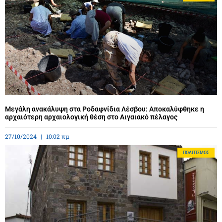
Μεγάλη ανακάλυψη στα Ροδαφνίδια Λέσβου: Αποκαλύφθηκε η
αρχαιότερη αρχαιολογική θέση στο Αιγαιακό πέλαγος
27/10/2024
10:02 πμ
ΠΟΛΙΤΙΣΜΌΣ