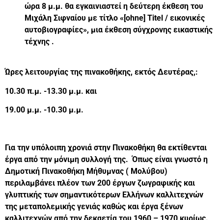
ώρα 8 μ.μ. θα εγκαινιαστεί η δεύτερη έκθεση του
Μιχάλη Σιφναίου με τίτλο «[ohne] Titel / εικονικές
αυτοβιογραφίες», μια έκθεση σύγχρονης εικαστικής
τέχνης .
Ώρες λειτουργίας της πινακοθήκης, εκτός Δευτέρας,:
10.30 π.μ. -13.30 μ.μ. και
19.00 μ.μ. -10.
30
μ.μ.
Για την υπόλοιπη χρονιά στην Πινακοθήκη θα εκτίθενται
έργα από την μόνιμη συλλογή της. Όπως είναι γνωστό η
Δημοτική Πινακοθήκη Μήθυμνας ( Μολύβου)
περιλαμβάνει πλέον των 200 έργων ζωγραφικής και
γλυπτικής των σημαντικότερων Ελλήνων καλλιτεχνών
της μεταπολεμικής γενιάς καθώς και έργα ξένων
καλλιτεχνών από την δεκαετία του 1960 – 1970 κυρίως.