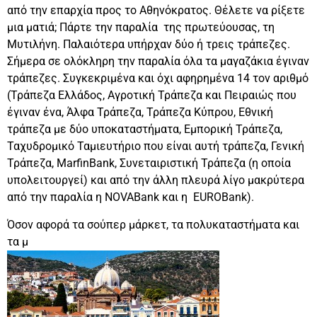
από την επαρχία προς το Αθηνόκρατος. Θέλετε να ρίξετε
μια ματιά; Πάρτε την παραλία της πρωτεύουσας, τη
Μυτιλήνη. Παλαιότερα υπήρχαν δύο ή τρεις τράπεζες.
Σήμερα σε ολόκληρη την παραλία όλα τα μαγαζάκια έγιναν
τράπεζες. Συγκεκριμένα και όχι αφηρημένα 14 τον αριθμό
(Τράπεζα Ελλάδος, Αγροτική Τράπεζα και Πειραιώς που
έγιναν ένα, Άλφα Τράπεζα, Τράπεζα Κύπρου, Εθνική
τράπεζα με δύο υποκαταστήματα, Εμπορική Τράπεζα,
Ταχυδρομικό Ταμιευτήριο που είναι αυτή τράπεζα, Γενική
Τράπεζα, MarfinBank, Συνεταιριστική Τράπεζα (η οποία
υπολειτουργεί) και από την άλλη πλευρά λίγο μακρύτερα
από την παραλία η NOVABank και η EUROBank).
Όσον αφορά τα σούπερ μάρκετ, τα πολυκαταστήματα και
τα μ