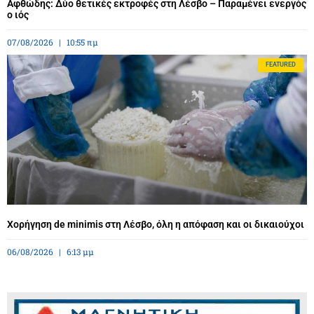
Αφθώδης: Δύο θετικές εκτροφές στη Λέσβο – Παραμένει ενεργός
ο ιός
07/08/2026
10:55 πμ
FEATURED
Χορήγηση de minimis στη Λέσβο, όλη η απόφαση και οι δικαιούχοι
06/08/2026
6:13 μμ