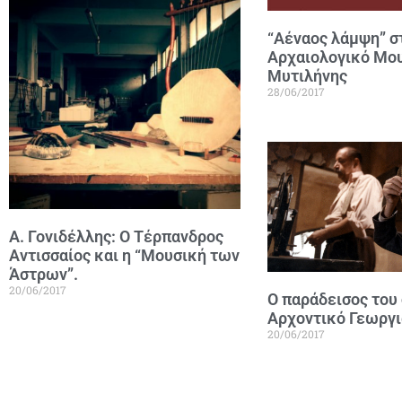
“Αέναος λάμψη” σ
Αρχαιολογικό Μο
Μυτιλήνης
28/06/2017
Α. Γονιδέλλης: Ο Τέρπανδρος
Αντισσαίος και η “Μουσική των
Άστρων”.
20/06/2017
Ο παράδεισος του 
Αρχοντικό Γεωργ
20/06/2017